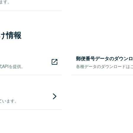
きます。
け情報
郵便番号データのダウンロ
APIを提供。
各種データのダウンロードはこち
ています。