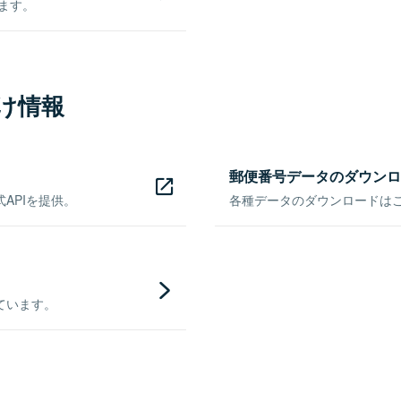
きます。
け情報
郵便番号データのダウンロ
APIを提供。
各種データのダウンロードはこち
ています。