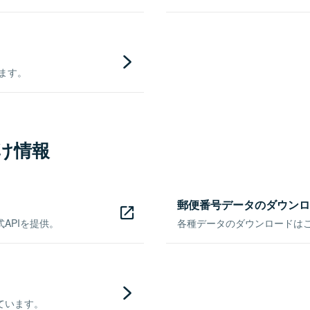
きます。
け情報
郵便番号データのダウンロ
APIを提供。
各種データのダウンロードはこち
ています。