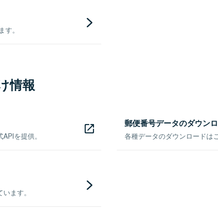
きます。
け情報
郵便番号データのダウンロ
APIを提供。
各種データのダウンロードはこち
ています。