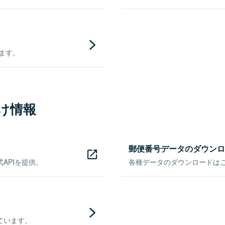
きます。
け情報
郵便番号データのダウンロ
APIを提供。
各種データのダウンロードはこち
ています。