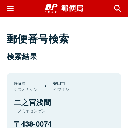
郵便番号検索
検索結果
静岡県
磐田市
シズオカケン
イワタシ
二之宮浅間
ニノミヤセンゲン
438-0074