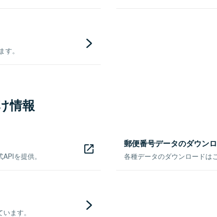
きます。
け情報
郵便番号データのダウンロ
APIを提供。
各種データのダウンロードはこち
ています。