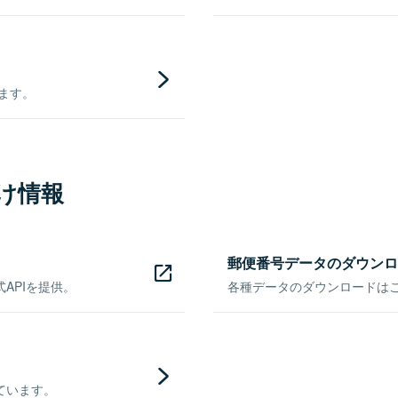
きます。
け情報
郵便番号データのダウンロ
APIを提供。
各種データのダウンロードはこち
ています。