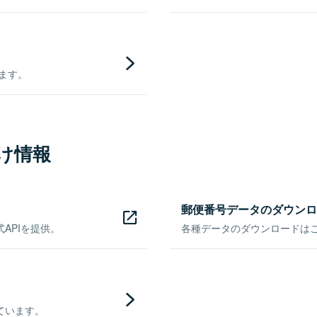
きます。
け情報
郵便番号データのダウンロ
APIを提供。
各種データのダウンロードはこち
ています。