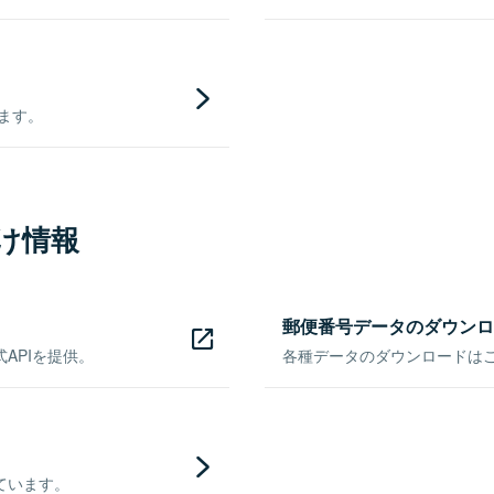
きます。
け情報
郵便番号データのダウンロ
APIを提供。
各種データのダウンロードはこち
ています。