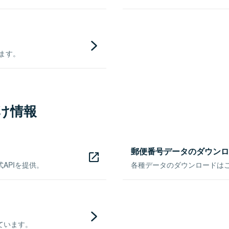
きます。
け情報
郵便番号データのダウンロ
APIを提供。
各種データのダウンロードはこち
ています。