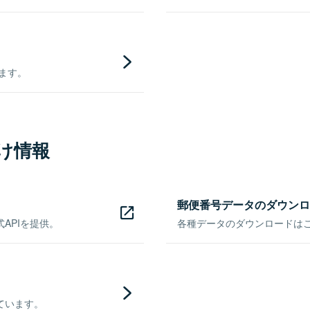
きます。
け情報
郵便番号データのダウンロ
APIを提供。
各種データのダウンロードはこち
ています。