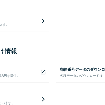
きます。
け情報
郵便番号データのダウンロ
APIを提供。
各種データのダウンロードはこち
ています。