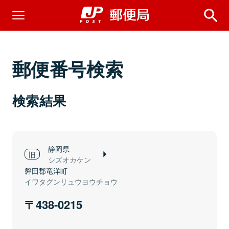
郵便番号検索
検索結果
静岡県
シズオカケン
磐田郡竜洋町
イワタグンリュウヨウチョウ
438-0215