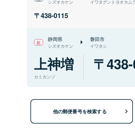
シズオカケン
イワタグントヨオカム
438-0115
静岡県
磐田市
シズオカケン
イワタシ
上神増
438-
カミカンゾ
他の郵便番号を検索する