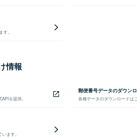
きます。
け情報
郵便番号データのダウンロ
APIを提供。
各種データのダウンロードはこち
ています。