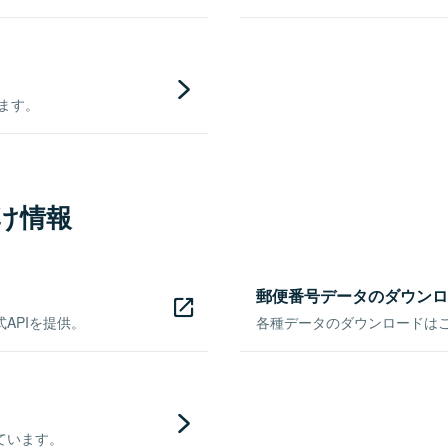
きます。
け情報
郵便番号データのダウンロ
APIを提供。
各種データのダウンロードはこち
ています。