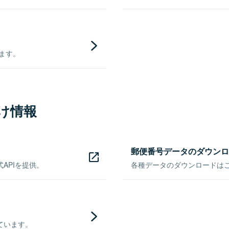
きます。
け情報
郵便番号データのダウンロ
APIを提供。
各種データのダウンロードはこち
ています。