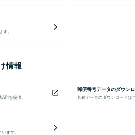
きます。
け情報
郵便番号データのダウンロ
APIを提供。
各種データのダウンロードはこち
ています。