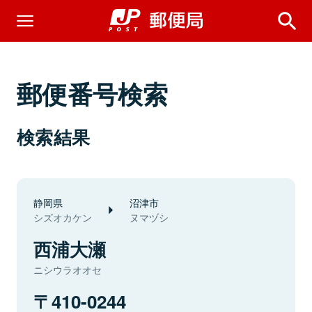
郵便番号検索
検索結果
静岡県
沼津市
シズオカケン
ヌマヅシ
西浦大瀬
ニシウラオオセ
410-0244