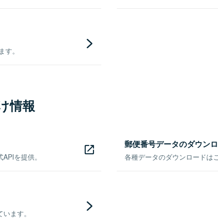
きます。
け情報
郵便番号データのダウンロ
APIを提供。
各種データのダウンロードはこち
ています。