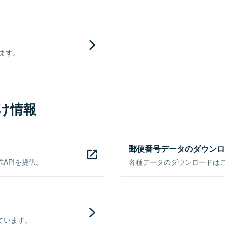
きます。
け情報
郵便番号データのダウンロ
APIを提供。
各種データのダウンロードはこち
ています。