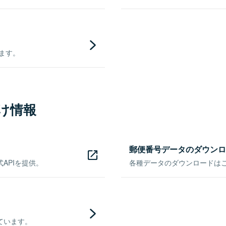
きます。
け情報
郵便番号データのダウンロ
APIを提供。
各種データのダウンロードはこち
ています。