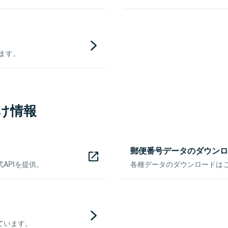
きます。
け情報
郵便番号データのダウンロ
APIを提供。
各種データのダウンロードはこち
ています。