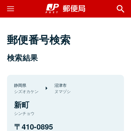
郵便番号検索
検索結果
静岡県
沼津市
シズオカケン
ヌマヅシ
新町
シンチョウ
410-0895