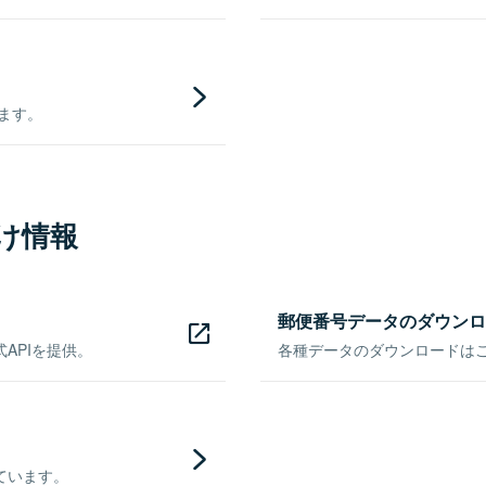
きます。
け情報
郵便番号データのダウンロ
APIを提供。
各種データのダウンロードはこち
ています。