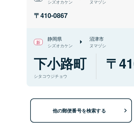
シズオカケン
ヌマヅシ
410-0867
静岡県
沼津市
シズオカケン
ヌマヅシ
下小路町
41
シタコウジチョウ
他の郵便番号を検索する