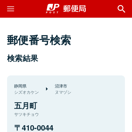
郵便番号検索
検索結果
静岡県
沼津市
シズオカケン
ヌマヅシ
五月町
サツキチョウ
410-0044