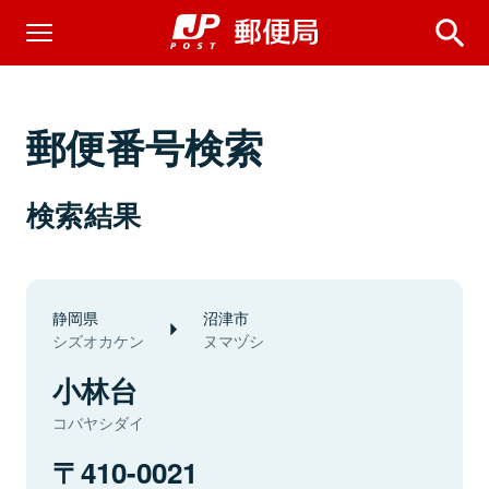
郵便番号検索
検索結果
静岡県
沼津市
シズオカケン
ヌマヅシ
小林台
コバヤシダイ
410-0021