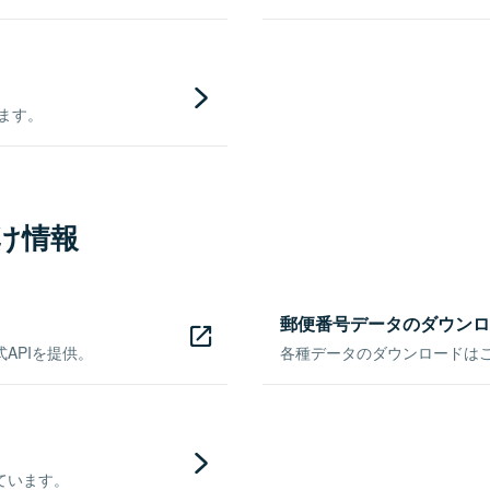
きます。
け情報
郵便番号データのダウンロ
APIを提供。
各種データのダウンロードはこち
ています。