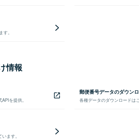
きます。
け情報
郵便番号データのダウンロ
APIを提供。
各種データのダウンロードはこち
ています。