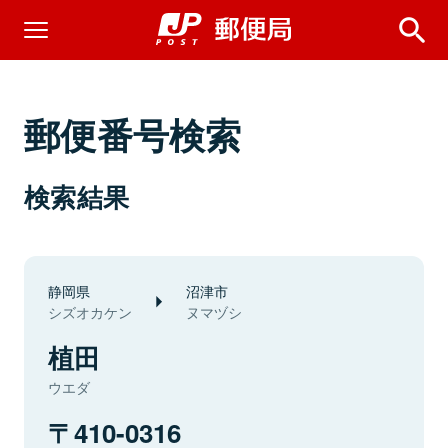
郵便番号検索
検索結果
静岡県
沼津市
シズオカケン
ヌマヅシ
植田
ウエダ
410-0316