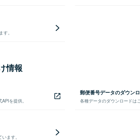
きます。
け情報
郵便番号データのダウンロ
APIを提供。
各種データのダウンロードはこち
ています。