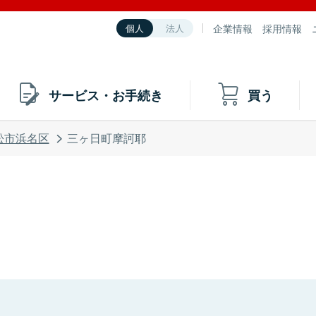
企業情報
採用情報
個人
法人
サービス・お手続き
買う
松市浜名区
三ヶ日町摩訶耶