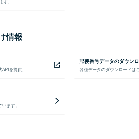
きます。
け情報
郵便番号データのダウンロ
APIを提供。
各種データのダウンロードはこち
ています。