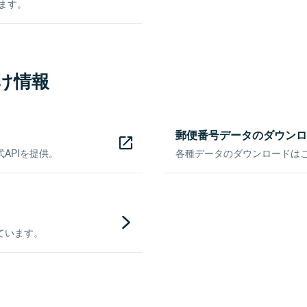
きます。
け情報
郵便番号データのダウンロ
APIを提供。
各種データのダウンロードはこち
ています。