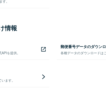
きます。
け情報
郵便番号データのダウンロ
APIを提供。
各種データのダウンロードはこち
ています。