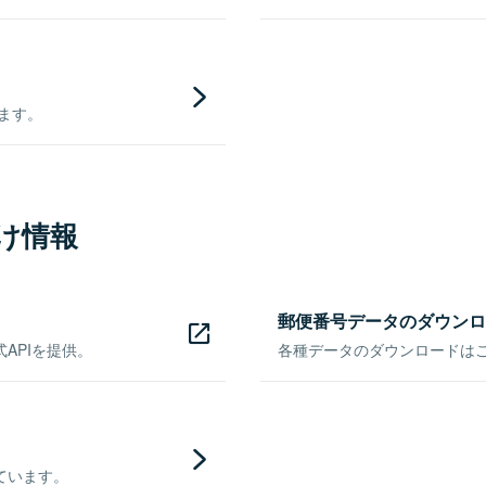
きます。
け情報
郵便番号データのダウンロ
APIを提供。
各種データのダウンロードはこち
ています。