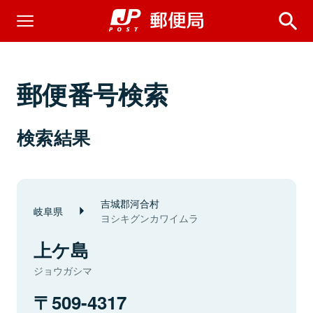
郵便番号検索
検索結果
吉城郡河合村
岐阜県
ヨシキグンカワイムラ
上ケ島
ジョウガシマ
509-4317