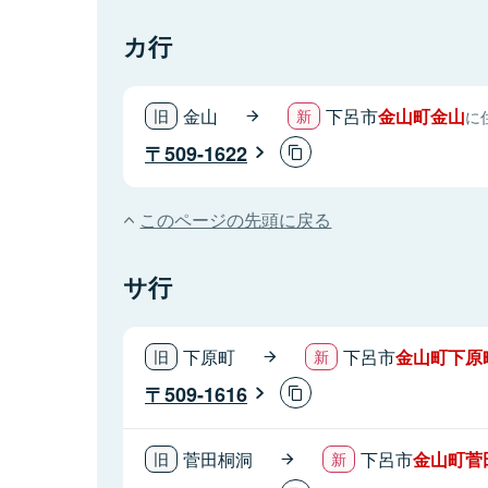
カ行
金山
下呂市
金山町金山
に
509-1622
このページの先頭に戻る
サ行
下原町
下呂市
金山町下原
509-1616
菅田桐洞
下呂市
金山町菅