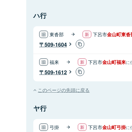
ハ行
東沓部
下呂市
金山町東沓
509-1604
福来
下呂市
金山町福来
に
509-1612
このページの先頭に戻る
ヤ行
弓掛
下呂市
金山町弓掛
に