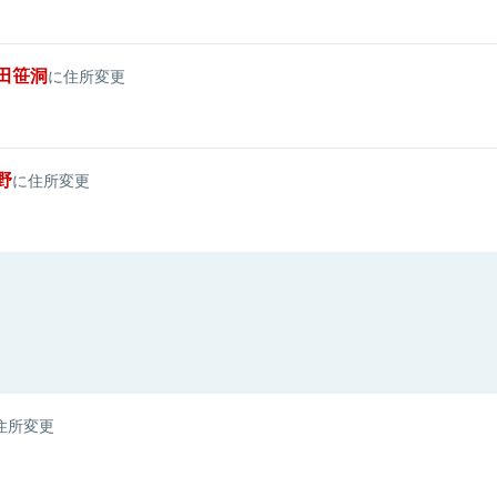
田笹洞
に住所変更
野
に住所変更
住所変更