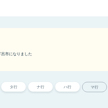
ら下呂市になりました
タ行
ナ行
ハ行
マ行