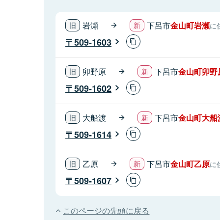
岩瀬
下呂市
金山町岩瀬
に
509-1603
卯野原
下呂市
金山町卯野
509-1602
大船渡
下呂市
金山町大船
509-1614
乙原
下呂市
金山町乙原
に
509-1607
このページの先頭に戻る