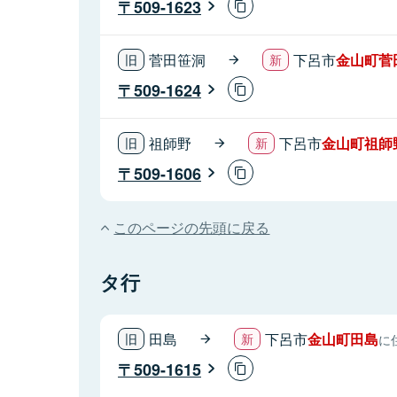
509-1623
菅田笹洞
下呂市
金山町菅
509-1624
祖師野
下呂市
金山町祖師
509-1606
このページの先頭に戻る
タ行
田島
下呂市
金山町田島
に
509-1615