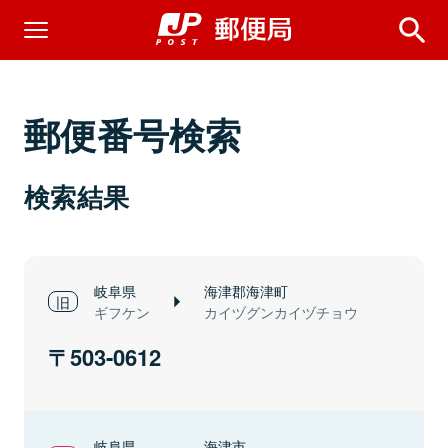
郵便番号検索
検索結果
岐阜県
海津郡海津町
ギフケン
カイヅグンカイヅチョウ
503-0612
岐阜県
海津市