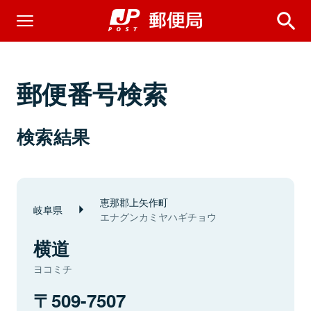
郵便番号検索
検索結果
恵那郡上矢作町
岐阜県
エナグンカミヤハギチョウ
横道
ヨコミチ
509-7507