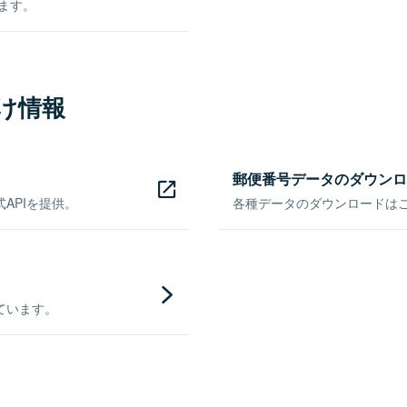
きます。
け情報
郵便番号データのダウンロ
APIを提供。
各種データのダウンロードはこち
ています。