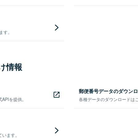
きます。
け情報
郵便番号データのダウンロ
APIを提供。
各種データのダウンロードはこち
ています。