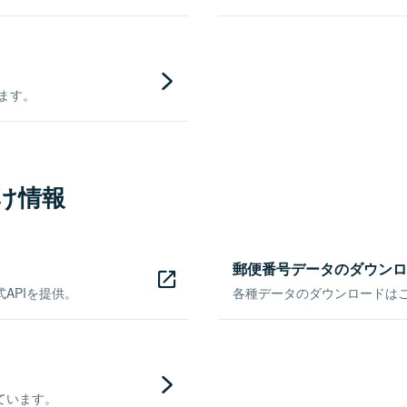
きます。
け情報
郵便番号データのダウンロ
APIを提供。
各種データのダウンロードはこち
ています。