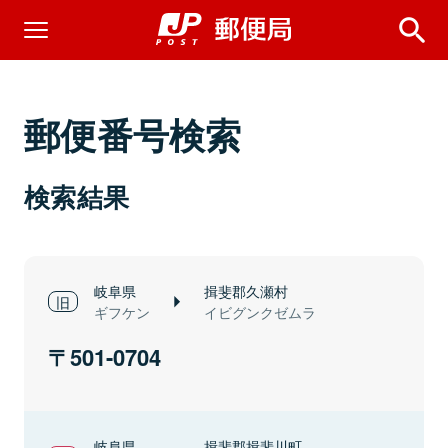
郵便番号検索
検索結果
岐阜県
揖斐郡久瀬村
ギフケン
イビグンクゼムラ
501-0704
岐阜県
揖斐郡揖斐川町