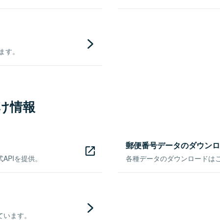
きます。
け情報
郵便番号データのダウンロ
APIを提供。
各種データのダウンロードはこち
ています。