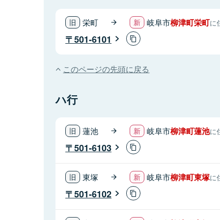
栄町
岐阜市
柳津町栄町
に
501-6101
このページの先頭に戻る
ハ行
蓮池
岐阜市
柳津町蓮池
に
501-6103
東塚
岐阜市
柳津町東塚
に
501-6102