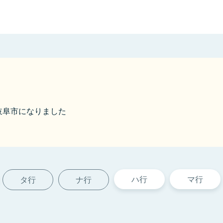
ら岐阜市になりました
ハ行
マ行
タ行
ナ行