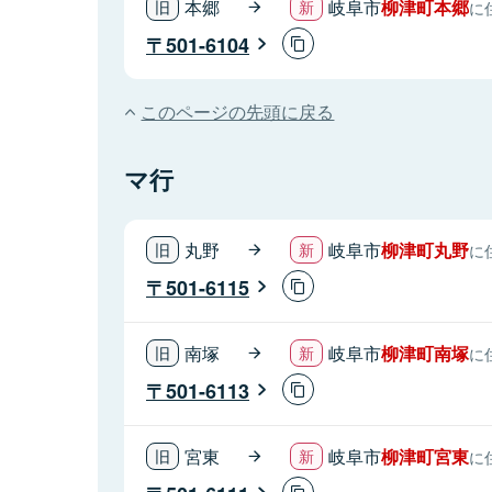
本郷
岐阜市
柳津町本郷
に
501-6104
このページの先頭に戻る
マ行
丸野
岐阜市
柳津町丸野
に
501-6115
南塚
岐阜市
柳津町南塚
に
501-6113
宮東
岐阜市
柳津町宮東
に