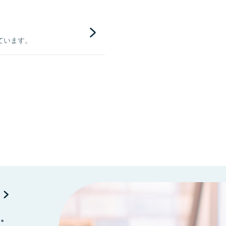
ています。
に。