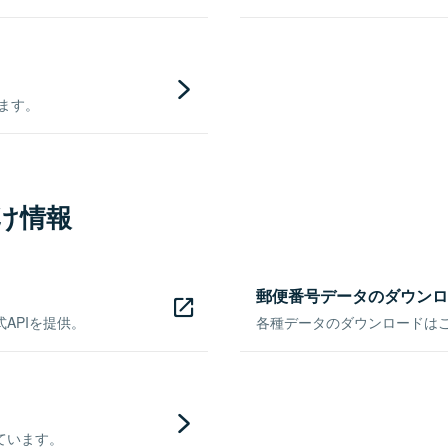
きます。
け情報
郵便番号データのダウンロ
APIを提供。
各種データのダウンロードはこち
ています。