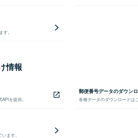
きます。
け情報
郵便番号データのダウンロ
APIを提供。
各種データのダウンロードはこち
ています。