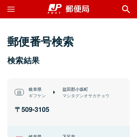
郵便番号検索
検索結果
岐阜県
益田郡小坂町
ギフケン
マシタグンオサカチョウ
509-3105
岐阜県
下呂市